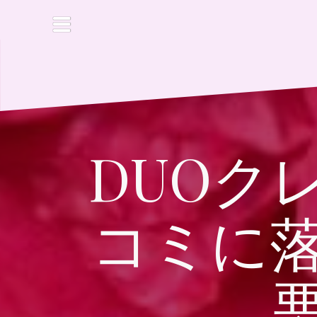
コ
ン
テ
ン
ツ
へ
ス
キ
ッ
DUOク
プ
コミに