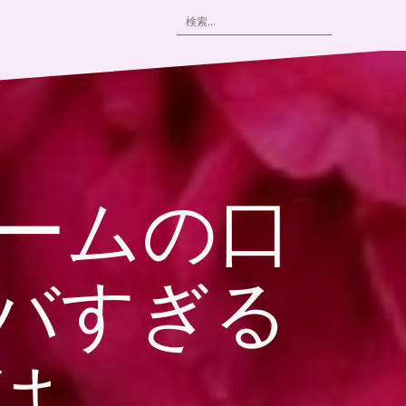
検
索:
バームの口
バすぎる
は