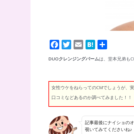
F
T
E
H
共
ac
w
m
at
有
DUOクレンジングバーム
は、堂本兄弟もC
e
itt
ai
e
b
er
l
n
o
a
女性ウケをねらってのCMでしょうが、
o
口コミなどあるのか調べてみました！！
k
記事最後にナイショの
覗いてみてくださいね♪