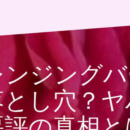
レンジング
落とし穴？ヤ
悪評の真相と