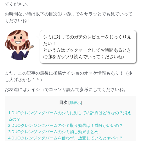
てください。
お時間ない時は以下の目次①～⑧までをサラッとでも見ていって
くださいね！
シミに対してのガチのレビューをじっくり見
たい！
という方はブックマークしてお時間あるとき
に⑨をガッツリ読んでいってくださいね♪
また、この記事の最後に極秘ナイショのオマケ情報もあり！（少
し大げさかも＾＾）
お友達にはナイショでコッソリ読んで参考にしてくださいね。
目次
[
非表示
]
1
DUOクレンジングバームのシミに対しての評判はどうなの？消え
るの？
2
DUOクレンジングバームのシミ取り効果は！成分がいいの？
3
DUOクレンジングバームのシミ消し効果まとめ
4
DUOクレンジングバームを使わず、放置しているとヤバイ？