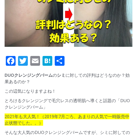
F
T
E
H
共
ac
w
m
at
有
DUOクレンジングバーム
の
シミ
に対しての評判はどうなのか？効
e
itt
ai
e
果あるのか？
b
er
l
n
この辺気になりますよね！
o
a
とろけるクレンジングで毛穴レスの透明肌へ導くと話題の「DUO
o
クレンジングバーム」
k
2021年も大人気！（2019年7月ごろ、あまりの人気で一時販売中
止状態でした。。）
そんな大人気のDUOクレンジングバームですが、シミに対しての