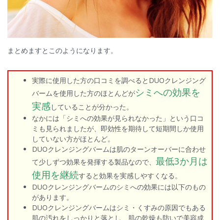
まとめますとこのようになります。
実際に使用した方の口コミを調べるとDUOクレンジング
シミへの効果を
バームを使用した方のほとんどが
実感
していることが分かった。
なかには「シミへの効果が見られなかった」という口コ
ミも見られましたが、即効性を期待して短期間しか使用
していない方がほとんど。
DUOクレンジングバームは肌のターンオーバーに合わせ
最低3か月は
て少しずつ効果を発揮する製品なので、
使用を継続
すると効果を実感しやすくなる。
DUOクレンジングバームのシミへの効果には以下のもの
があります。
DUOクレンジングバームはシミ・くすみの原因でもある
肌の汚れをしっかりと落とし、肌の乾燥も防いで美容成