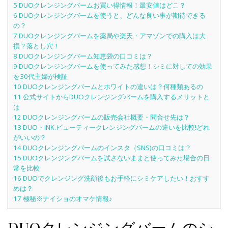
5
DUOクレンジングバームお買い得情報！最安値はどこ？
6
DUOクレンジングバームを使うと、どんな良い事が期待できる
の？
7
DUOクレンジングバームを薬局や楽天・アマゾンでの購入は大
損？落とし穴！
8
DUOクレンジングバーム知恵袋の口コミは？
9
DUOクレンジングバームを使ってみた感想！シミに対しての効果
を30代主婦が検証
10
DUOクレンジングバームとホワイトの違いは？何種類あるの
11
公式サイトからDUOクレンジングバームを購入するメリットと
は
12
DUOクレンジングバームの販売会社概要・問合せ先は？
13
DUO・INK.ビューティークレンジングバームの違いを比較!どれ
がいいの？
14
DUOクレンジングバームのインスタ（SNS)の口コミは？
15
DUOクレンジングバームを試さないままと使ってみた場合の日
常を比較
16
DUOでクレンジング洗顔後もお手軽にシミケアしたい！おすす
めは？
17
極秘※ナイショのオマケ情報♪
DUOクレンジングバームのシ