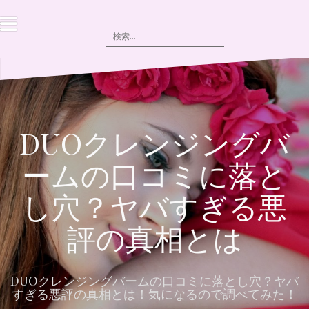
コ
ン
検
テ
索:
ン
ツ
へ
ス
キ
ッ
DUOクレンジングバ
プ
ームの口コミに落と
し穴？ヤバすぎる悪
評の真相とは
DUOクレンジングバームの口コミに落とし穴？ヤバ
すぎる悪評の真相とは！気になるので調べてみた！