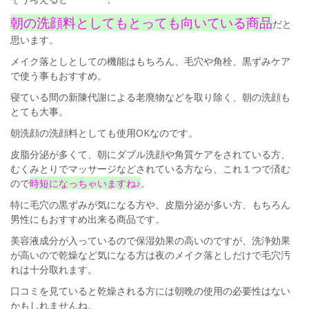
朝の洗顔料としてもとっても向いている商品
だと
思います。
メイク落としとしての機能はもちろん、毛穴や角栓、黒ずみケア
で使う事もおすすめ。
寝ている間の新陳代謝による老廃物などを取り除く、朝の洗顔も
とても大事。
朝洗顔の洗顔料としても使用OKなのです。
皮脂分泌が多くて、朝にダブル洗顔や角質ケアをされている方、
むくみとりでマッサージなどされている方なら、これ１つで済む
ので
時短になっちゃいますね♪
。
特に毛穴の黒ずみが気になる方や、皮脂分泌が多い方、もちろん
男性にもおすすめ出来る商品です。
美容液成分が入っているので保湿効果の高いのですが、洗浄効果
が高いので乾燥など気になる方は夜のメイク落としだけで毛穴汚
れは十分取れます。
口コミを見ていると乾燥される方には朝晩の使用の必要性はない
かもしれませんね。