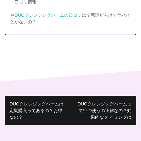
・口コミ情報
⇒
DUOクレンジングバームの口コミ
は？悪評だらけでヤバイ
とかないの？
投
DUOクレンジングバームは
DUOクレンジングバームっ
稿
定期購入ってあるの？お得
ていつ使うの正解なの？効
なの？
果的なタ イミングは
ナ
ビ