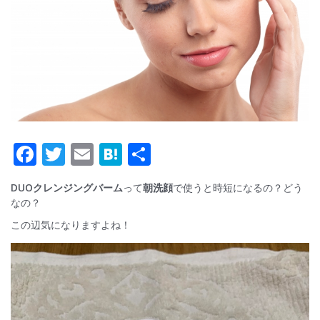
F
T
E
H
共
ac
w
m
at
有
DUOクレンジングバーム
って
朝洗顔
で使うと時短になるの？どう
e
itt
ai
e
なの？
b
er
l
n
この辺気になりますよね！
o
a
o
k