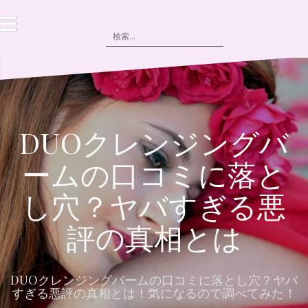
コ
ン
検
テ
索:
ン
ツ
へ
ス
キ
ッ
DUOクレンジングバ
プ
ームの口コミに落と
し穴？ヤバすぎる悪
評の真相とは
DUOクレンジングバームの口コミに落とし穴？ヤバ
すぎる悪評の真相とは！気になるので調べてみた！