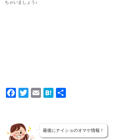
ちゃいましょう♪
F
T
E
H
共
ac
w
m
at
有
e
itt
ai
e
b
er
l
n
o
a
最後にナイショのオマケ情報！