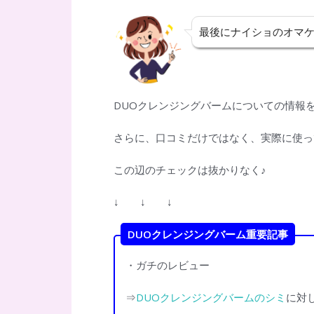
b
er
l
n
o
a
最後にナイショのオマ
o
k
DUOクレンジングバームについての情報
さらに、口コミだけではなく、実際に使っ
この辺のチェックは抜かりなく♪
↓ ↓ ↓
DUOクレンジングバーム重要記事
・ガチのレビュー
⇒
DUOクレンジングバームのシミ
に対