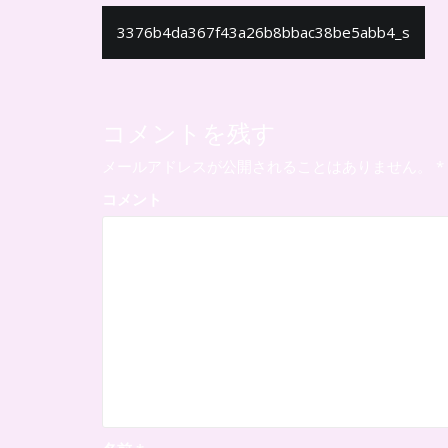
投
3376b4da367f43a26b8bbac38be5abb4_s
稿
ナ
ビ
コメントを残す
ゲ
メールアドレスが公開されることはありません。
*
ー
コメント
シ
ョ
ン