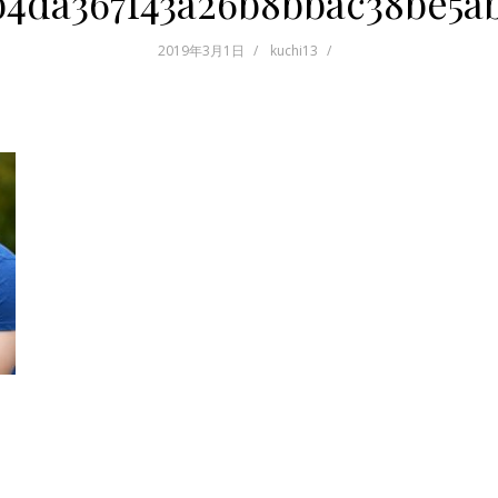
b4da367f43a26b8bbac38be5a
2019年3月1日
kuchi13