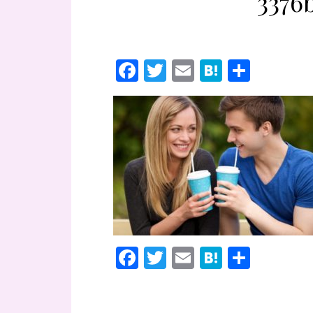
3376
F
T
E
H
共
ac
w
m
at
有
e
itt
ai
e
b
er
l
n
o
a
o
k
F
T
E
H
共
ac
w
m
at
有
e
itt
ai
e