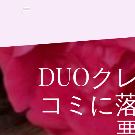
コ
ン
テ
ン
ツ
へ
ス
キ
ッ
DUOク
プ
コミに