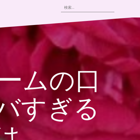
検
索:
バームの口
バすぎる
は