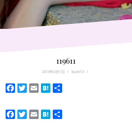
119611
2019年3月1日
kuchi13
F
T
E
H
共
ac
w
m
at
有
e
itt
ai
e
F
T
E
H
共
b
er
l
n
ac
w
m
at
有
o
a