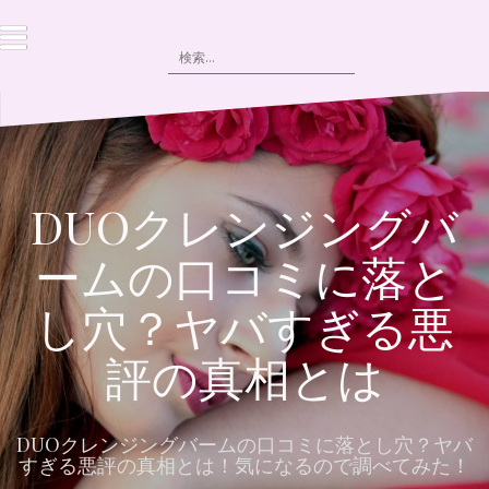
コ
ン
検
テ
索:
ン
ツ
へ
ス
キ
ッ
DUOクレンジングバ
プ
ームの口コミに落と
し穴？ヤバすぎる悪
評の真相とは
DUOクレンジングバームの口コミに落とし穴？ヤバ
すぎる悪評の真相とは！気になるので調べてみた！