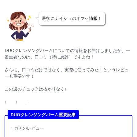
e
itt
ai
e
o
b
er
l
n
k
o
a
最後にナイショのオマケ情報！
o
k
DUOクレンジングバームについての情報をお届けしましたが、一
番重要なのは、口コミ（特に悪評）ですよね！
さらに、口コミだけではなく、実際に使ってみた！というレビュ
ーも重要です！
この辺のチェックは抜かりなく♪
↓ ↓ ↓
DUOクレンジングバーム重要記事
・ガチのレビュー