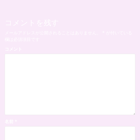
ナ
ビ
コメントを残す
ゲ
メールアドレスが公開されることはありません。
*
が付いている
ー
欄は必須項目です
シ
コメント
ョ
ン
名前
*