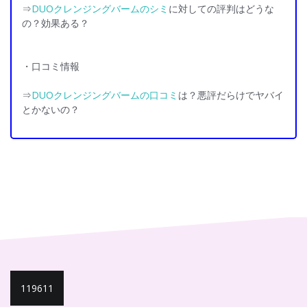
⇒
DUOクレンジングバームのシミ
に対しての評判はどうな
の？効果ある？
・口コミ情報
⇒
DUOクレンジングバームの口コミ
は？悪評だらけでヤバイ
とかないの？
投
119611
稿