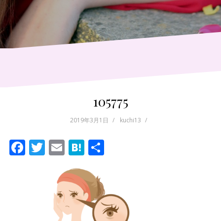
105775
2019年3月1日
kuchi13
F
T
E
H
共
ac
w
m
at
有
e
itt
ai
e
b
er
l
n
o
a