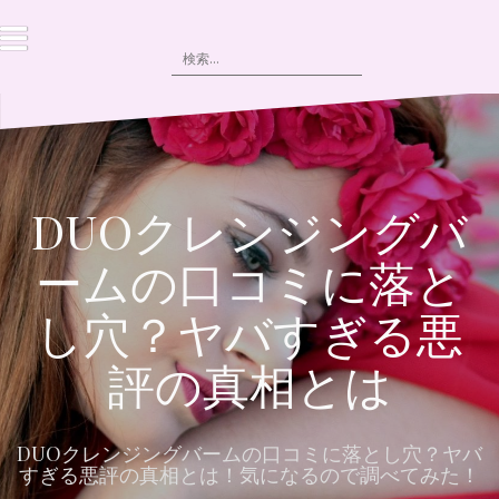
コ
ン
検
テ
索:
ン
ツ
へ
ス
キ
ッ
DUOクレンジングバ
プ
ームの口コミに落と
し穴？ヤバすぎる悪
評の真相とは
DUOクレンジングバームの口コミに落とし穴？ヤバ
すぎる悪評の真相とは！気になるので調べてみた！