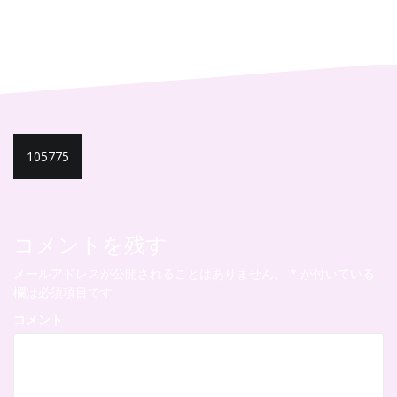
投
105775
稿
ナ
ビ
コメントを残す
ゲ
メールアドレスが公開されることはありません。
*
が付いている
ー
欄は必須項目です
シ
コメント
ョ
ン