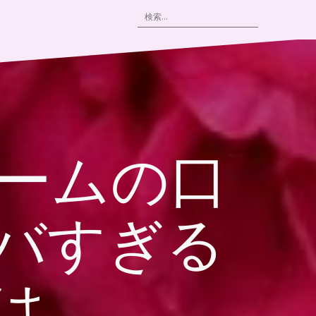
検
索:
バームの口
バすぎる
は