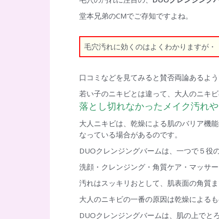
e
itt
ai
e
堂本兄弟のCMでご存知ですよね。
b
er
l
n
o
a
毛穴汚れに効くのはよくわかりますが・
o
k
口コミなどを見てみると賛否両論あるよう
若い子のニキビとは違って、大人のニキビ
落とし切れなかったメイク汚れや
大人ニキビは、乾燥による肌のバリア機能
なっている場合があるのです。
DUOクレンジングバームは、一つで５役
洗顔・クレンジング・角質ケア・マッサー
汚れはスッキリおとして、肌表面の角質ま
大人のニキビの一番の原因は乾燥によるも
DUOクレンジングバームは、肌の上でと