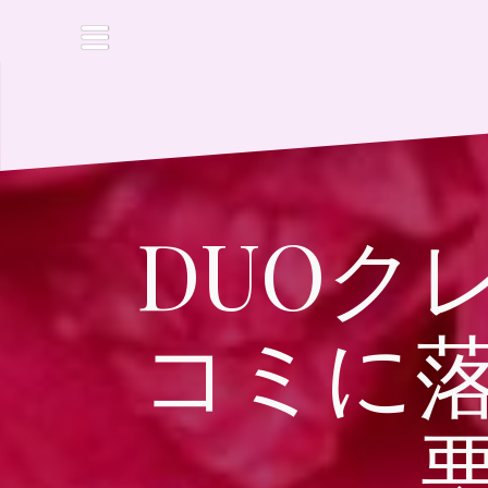
コ
ン
テ
ン
ツ
へ
ス
キ
ッ
DUOク
プ
コミに