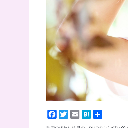
F
T
E
H
共
ac
w
m
at
有
毛穴の汚れに注目の、
DUOクレンジング